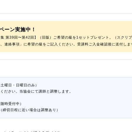
ペーン実施中！
集 第39回〜第42回】（旧版）ご希望の級を1セットプレゼント。（スクリプ
他、連絡事項」に希望の級をご記入ください。受講料ご入金確認後に送付しま
（各土曜日・日曜日のみ）
入ください。当協会にて講師と調整します。
月（随時受付中）
り（締切日程に近い場合は調整あり）