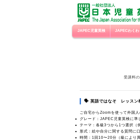
JAPEC児童英検
JAPECわく
受講料の
🗣️ 英語ではなそ レッスン
ご自宅からZoomを使って外国
グレード：JAPEC児童英検に準
テーマ：各級3つから1つ選択（
形式：絵や自分に関する質問に
時間：1回10〜20分（級により