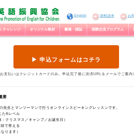
English
資料請求
お
わくチャレンジ
オリジナル教材
書籍・雑誌
国際交流プログラム
▶ 申込フォームはコチラ
お支払いはクレジットカードのみ。申込完了後に決済URLをメールでご案内
概要
人の先生とマンツーマンで行うオンラインスピーキングレッスンです。
じた6レベル
例：クリスマス／キャンプ／お誕生日）
口頭で答える
異なります）