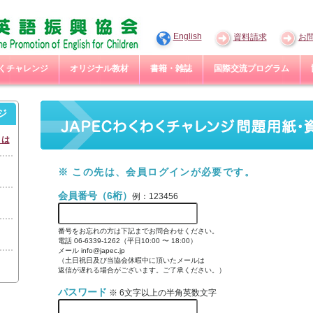
English
資料請求
お
わくチャレンジ
オリジナル教材
書籍・雑誌
国際交流プログラム
ジ
とは
※ この先は、会員ログインが必要です。
会員番号（6桁）
例：123456
番号をお忘れの方は下記までお問合わせください。
電話 06-6339-1262（平日10:00 〜 18:00）
メール info@japec.jp
（土日祝日及び当協会休暇中に頂いたメールは
返信が遅れる場合がございます。ご了承ください。）
パスワード
※ 6文字以上の半角英数文字